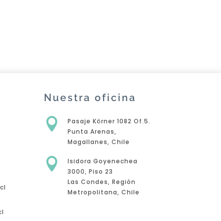
Nuestra oficina

Pasaje Körner 1082 Of.5.
Punta Arenas,
Magallanes, Chile

Isidora Goyenechea
3000, Piso 23
Las Condes, Región
cl
Metropolitana, Chile
l